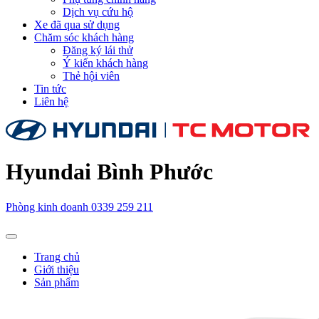
Dịch vụ cứu hộ
Xe đã qua sử dụng
Chăm sóc khách hàng
Đăng ký lái thử
Ý kiến khách hàng
Thẻ hội viên
Tin tức
Liên hệ
Hyundai Bình Phước
Phòng kinh doanh
0339 259 211
Trang chủ
Giới thiệu
Sản phẩm