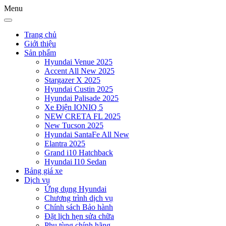
Menu
Trang chủ
Giới thiệu
Sản phẩm
Hyundai Venue 2025
Accent All New 2025
Stargazer X 2025
Hyundai Custin 2025
Hyundai Palisade 2025
Xe Điện IONIQ 5
NEW CRETA FL 2025
New Tucson 2025
Hyundai SantaFe All New
Elantra 2025
Grand i10 Hatchback
Hyundai I10 Sedan
Bảng giá xe
Dịch vụ
Ứng dụng Hyundai
Chương trình dịch vụ
Chính sách Bảo hành
Đặt lịch hẹn sửa chữa
Phụ tùng chính hãng