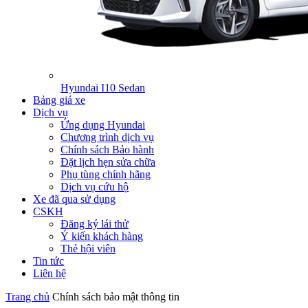
Hyundai I10 Sedan
Bảng giá xe
Dịch vụ
Ứng dụng Hyundai
Chương trình dịch vụ
Chính sách Bảo hành
Đặt lịch hẹn sửa chữa
Phụ tùng chính hãng
Dịch vụ cứu hộ
Xe đã qua sử dụng
CSKH
Đăng ký lái thử
Ý kiến khách hàng
Thẻ hội viên
Tin tức
Liên hệ
Trang chủ
Chính sách bảo mật thông tin