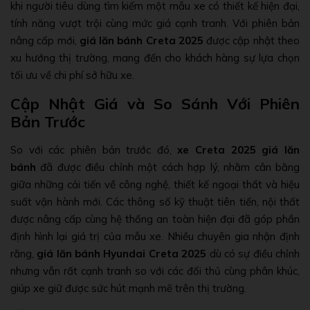
khi người tiêu dùng tìm kiếm một mẫu xe có thiết kế hiện đại,
tính năng vượt trội cùng mức giá cạnh tranh. Với phiên bản
nâng cấp mới,
giá lăn bánh Creta 2025
được cập nhật theo
xu hướng thị trường, mang đến cho khách hàng sự lựa chọn
tối ưu về chi phí sở hữu xe.
Cập Nhật Giá và So Sánh Với Phiên
Bản Trước
So với các phiên bản trước đó,
xe Creta 2025 giá lăn
bánh
đã được điều chỉnh một cách hợp lý, nhằm cân bằng
giữa những cải tiến về công nghệ, thiết kế ngoại thất và hiệu
suất vận hành mới. Các thông số kỹ thuật tiên tiến, nội thất
được nâng cấp cùng hệ thống an toàn hiện đại đã góp phần
định hình lại giá trị của mẫu xe. Nhiều chuyên gia nhận định
rằng,
giá lăn bánh Hyundai Creta 2025
dù có sự điều chỉnh
nhưng vẫn rất cạnh tranh so với các đối thủ cùng phân khúc,
giúp xe giữ được sức hút mạnh mẽ trên thị trường.