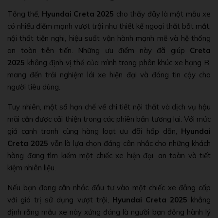
Tổng thể,
Hyundai Creta 2025
cho thấy đây là một mẫu xe
có nhiều điểm mạnh vượt trội như thiết kế ngoại thất bắt mắt,
nội thất tiện nghi, hiệu suất vận hành mạnh mẽ và hệ thống
an toàn tiên tiến. Những ưu điểm này đã giúp
Creta
2025
khẳng định vị thế của mình trong phân khúc xe hạng B,
mang đến trải nghiệm lái xe hiện đại và đáng tin cậy cho
người tiêu dùng.
Tuy nhiên, một số hạn chế về chi tiết nội thất và dịch vụ hậu
mãi cần được cải thiện trong các phiên bản tương lai. Với mức
giá cạnh tranh cùng hàng loạt ưu đãi hấp dẫn,
Hyundai
Creta 2025
vẫn là lựa chọn đáng cân nhắc cho những khách
hàng đang tìm kiếm một chiếc xe hiện đại, an toàn và tiết
kiệm nhiên liệu.
Nếu bạn đang cân nhắc đầu tư vào một chiếc xe đẳng cấp
với giá trị sử dụng vượt trội,
Hyundai Creta 2025
khẳng
định rằng mẫu xe này xứng đáng là người bạn đồng hành lý