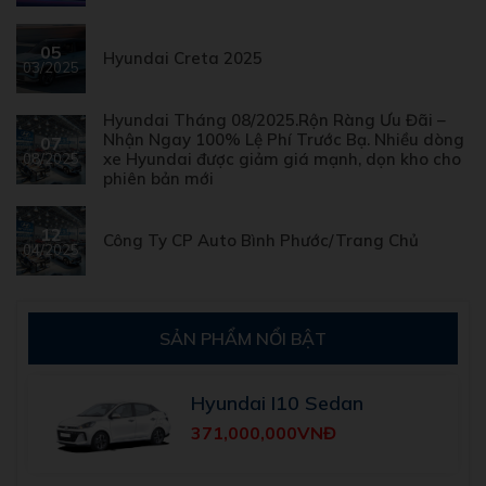
05
Hyundai Creta 2025
03/2025
Hyundai Tháng 08/2025.Rộn Ràng Ưu Đãi –
Nhận Ngay 100% Lệ Phí Trước Bạ. Nhiều dòng
07
xe Hyundai được giảm giá mạnh, dọn kho cho
08/2025
phiên bản mới
12
Công Ty CP Auto Bình Phước/Trang Chủ
04/2025
SẢN PHẨM NỔI BẬT
Hyundai I10 Sedan
371,000,000VNĐ