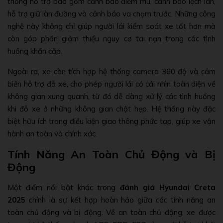
thống hỗ trợ bao gồm cảnh báo điểm mù, cảnh báo lệch làn,
hỗ trợ giữ làn đường và cảnh báo va chạm trước. Những công
nghệ này không chỉ giúp người lái kiểm soát xe tốt hơn mà
còn góp phần giảm thiểu nguy cơ tai nạn trong các tình
huống khẩn cấp.
Ngoài ra, xe còn tích hợp hệ thống camera 360 độ và cảm
biến hỗ trợ đỗ xe, cho phép người lái có cái nhìn toàn diện về
không gian xung quanh, từ đó dễ dàng xử lý các tình huống
khi đỗ xe ở những không gian chật hẹp. Hệ thống này đặc
biệt hữu ích trong điều kiện giao thông phức tạp, giúp xe vận
hành an toàn và chính xác.
Tính Năng An Toàn Chủ Động và Bị
Động
Một điểm nổi bật khác trong
đánh giá Hyundai Creta
2025
chính là sự kết hợp hoàn hảo giữa các tính năng an
toàn chủ động và bị động. Về an toàn chủ động, xe được