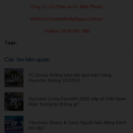
Công Ty Cổ Phần AuTo Bình Phước
Website:hyundaibinhphguoc.com.vn
Hotline: 0978 997 088
Tags:
Các tin liên quan
TC Group thông báo kết quả bán hàng
22
Hyundai tháng 10/2024
11/2024
Hyundai Creta Facelift 2025 sắp về Việt Nam
27
được trang bị những gì?
03/2025
“Hyundai Share & Care: Người bạn đồng hành
22
tin cậy!”
11/2024