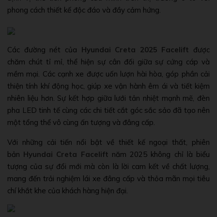
phong cách thiết kế độc đáo và đầy cảm hứng.
Các đường nét của
Hyundai Creta 2025 Facelift
được
chăm chút tỉ mỉ, thể hiện sự cân đối giữa sự cứng cáp và
mềm mại. Các cạnh xe được uốn lượn hài hòa, góp phần cải
thiện tính khí động học, giúp xe vận hành êm ái và tiết kiệm
nhiên liệu hơn. Sự kết hợp giữa lưới tản nhiệt mạnh mẽ, đèn
pha LED tinh tế cùng các chi tiết cắt góc sắc sảo đã tạo nên
một tổng thể vô cùng ấn tượng và đẳng cấp.
Với những cải tiến nổi bật về thiết kế ngoại thất, phiên
bản
Hyundai Creta Facelift
năm 2025 không chỉ là biểu
tượng của sự đổi mới mà còn là lời cam kết về chất lượng,
mang đến trải nghiệm lái xe đẳng cấp và thỏa mãn mọi tiêu
chí khắt khe của khách hàng hiện đại.