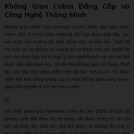
Không Gian Cabin Đẳng Cấp và
Công Nghệ Thông Minh
Không gian cabin của
Hyundai Creta 2025 đặc biệt
được
chăm chút tỉ mỉ từ khâu thiết kế đến lựa chọn chất liệu, tạo
nên một môi trường nội thất đẳng cấp và hiện đại. Thiết kế
nội thất tối ưu không chỉ mang lại sự thoải mái cho người lái
mà còn đảm bảo bố trí hợp lý cho hành khách với các chi tiết
được sắp xếp khoa học, tối đa hóa không gian sử dụng. Chất
liệu cao cấp như nhựa mềm mịn, da bọc tinh tế và các điểm
nhấn kim loại bóng loáng tạo ra một không gian sang trọng,
giúp mỗi chuyến đi trở nên thú vị hơn.
Đặc biệt, phiên bản
Hyundai Creta N Line 2025
nổi bật với
phong cách thể thao và trẻ trung, khi được trang bị các chi
tiết nội thất độc đáo như ghế thể thao với đường chỉ may tỉ
mỉ, bảng điều khiển trung tâm được thiết kế hiện đại và đèn