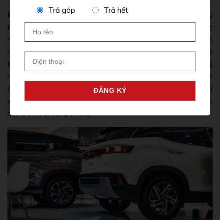
Trả góp
Trả hết
Một trong những điểm mạnh của
xe Creta 2025
chính là
thiết kế ngoại thất ấn tượng và độc đáo. Phiên bản facelift
mới được cải tiến với lưới tản nhiệt lớn hơn, đèn pha LED sắc
nét và các đường nét cắt góc tinh tế, tạo nên phong cách trẻ
trung, năng động và đầy cá tính. Trong khi đó, các đối thủ
như Kia Seltos và Honda HR-V cũng mang lại thiết kế hiện
đại, nhưng
Creta 2025
lại vượt trội nhờ những chi tiết tỉ mỉ
và sự hài hòa giữa các yếu tố thiết kế, từ đó giúp xe nổi bật
hơn trên mọi cung đường.