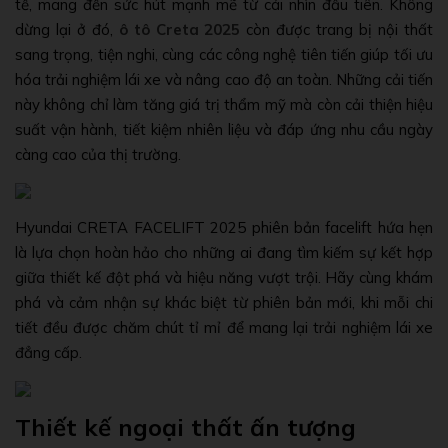
tế, mang đến sức hút mạnh mẽ từ cái nhìn đầu tiên. Không
dừng lại ở đó,
ô tô Creta 2025
còn được trang bị nội thất
sang trọng, tiện nghi, cùng các công nghệ tiên tiến giúp tối ưu
hóa trải nghiệm lái xe và nâng cao độ an toàn. Những cải tiến
này không chỉ làm tăng giá trị thẩm mỹ mà còn cải thiện hiệu
suất vận hành, tiết kiệm nhiên liệu và đáp ứng nhu cầu ngày
càng cao của thị trường.
Hyundai CRETA FACELIFT 2025 phiên bản facelift hứa hẹn
là lựa chọn hoàn hảo cho những ai đang tìm kiếm sự kết hợp
giữa thiết kế đột phá và hiệu năng vượt trội. Hãy cùng khám
phá và cảm nhận sự khác biệt từ phiên bản mới, khi mỗi chi
tiết đều được chăm chút tỉ mỉ để mang lại trải nghiệm lái xe
đẳng cấp.
Thiết kế ngoại thất ấn tượng