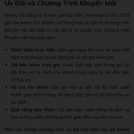
Ưu Đãi và Chương Trình Khuyến Mãi
Không chỉ dừng lại ở mức giá hấp dẫn,
Hyundai Creta 2025
giá lăn bánh
còn đi kèm với hàng loạt ưu đãi và chương trình
khuyến mãi đặc biệt từ các đại lý ủy quyền. Các chương trình
khuyến mãi này bao gồm:
Chiết khấu trực tiếp:
Giảm giá ngay khi mua xe, giúp tiết
kiệm một khoản chi phí đáng kể so với giá niêm yết.
Gói bảo hiểm trọn gói:
Được tích hợp sẵn trong gói ưu
đãi, bảo vệ tài chính cho khách hàng ngay từ lần đầu tiên
sở hữu xe.
Hỗ trợ tài chính:
Các gói vay ưu đãi với lãi suất cạnh
tranh, giúp khách hàng dễ dàng tiếp cận và sở hữu mẫu xe
ưa thích.
Quà tặng kèm theo:
Các phụ kiện chính hãng và dịch vụ
bảo dưỡng miễn phí trong thời gian đầu sau khi mua xe.
Nhờ vào những chương trình ưu đãi hấp dẫn này,
xe Creta