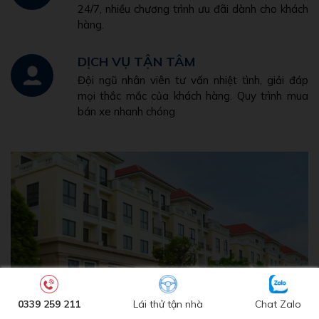
24/7, nhiều chương trình ưu đãi dành cho khách
hàng.
DỊCH VỤ TẬN TÂM
Đội ngũ nhân viên tư vấn nhiệt tình, giải đáp
mọi thắc mắc của khách hàng. Quy trình mua
bán xe nhanh chóng
0339 259 211
Lái thử tận nhà
Chat Zalo