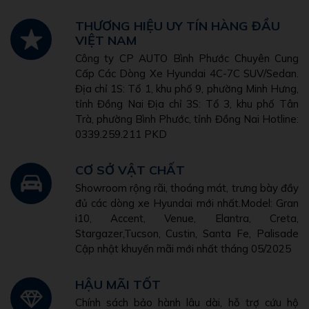
THƯƠNG HIỆU UY TÍN HÀNG ĐẦU
VIỆT NAM
Công ty CP AUTO Bình Phước Chuyên Cung
Cấp Các Dòng Xe Hyundai 4C-7C SUV/Sedan.
Địa chỉ 1S: Tổ 1, khu phố 9, phường Minh Hưng,
tỉnh Đồng Nai Địa chỉ 3S: Tổ 3, khu phố Tân
Trà, phường Bình Phước, tỉnh Đồng Nai Hotline:
0339.259.211 PKD
CƠ SỞ VẬT CHẤT
Showroom rộng rãi, thoáng mát, trưng bày đầy
đủ các dòng xe Hyundai mới nhất.Model: Gran
i10, Accent, Venue, Elantra, Creta,
Stargazer,Tucson, Custin, Santa Fe, Palisade
Cập nhật khuyến mãi mới nhất tháng 05/2025
HẬU MÃI TỐT
Chính sách bảo hành lâu dài, hỗ trợ cứu hộ