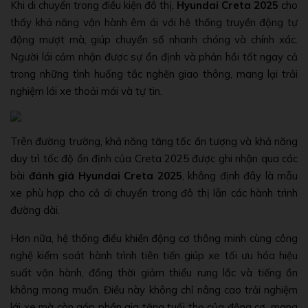
Khi di chuyển trong điều kiện đô thị,
Hyundai Creta 2025
cho
thấy khả năng vận hành êm ái với hệ thống truyền động tự
động mượt mà, giúp chuyển số nhanh chóng và chính xác.
Người lái cảm nhận được sự ổn định và phản hồi tốt ngay cả
trong những tình huống tắc nghẽn giao thông, mang lại trải
nghiệm lái xe thoải mái và tự tin.
Trên đường trường, khả năng tăng tốc ấn tượng và khả năng
duy trì tốc độ ổn định của Creta 2025 được ghi nhận qua các
bài
đánh giá Hyundai Creta 2025
, khẳng định đây là mẫu
xe phù hợp cho cả di chuyển trong đô thị lẫn các hành trình
đường dài.
Hơn nữa, hệ thống điều khiển động cơ thông minh cùng công
nghệ kiểm soát hành trình tiên tiến giúp xe tối ưu hóa hiệu
suất vận hành, đồng thời giảm thiểu rung lắc và tiếng ồn
không mong muốn. Điều này không chỉ nâng cao trải nghiệm
lái xe mà còn góp phần gia tăng tuổi thọ của động cơ, mang