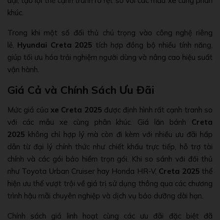
đại, tạo lợi thế cạnh tranh rõ rệt so với các mẫu xe cùng phân
khúc.
Trong khi một số đối thủ chú trọng vào công nghệ riêng
lẻ,
Hyundai Creta 2025
tích hợp đồng bộ nhiều tính năng,
giúp tối ưu hóa trải nghiệm người dùng và nâng cao hiệu suất
vận hành.
Giá Cả và Chính Sách Ưu Đãi
Mức giá của
xe Creta 2025
được định hình rất cạnh tranh so
với các mẫu xe cùng phân khúc. Giá lăn bánh
Creta
2025
không chỉ hợp lý mà còn đi kèm với nhiều ưu đãi hấp
dẫn từ đại lý chính thức như chiết khấu trực tiếp, hỗ trợ tài
chính và các gói bảo hiểm trọn gói. Khi so sánh với đối thủ
như Toyota Urban Cruiser hay Honda HR-V,
Creta 2025
thể
hiện ưu thế vượt trội về giá trị sử dụng thông qua các chương
trình hậu mãi chuyên nghiệp và dịch vụ bảo dưỡng dài hạn.
Chính sách giá linh hoạt cùng các ưu đãi đặc biệt đã