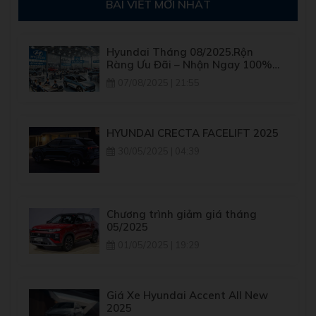
BÀI VIẾT MỚI NHẤT
Hyundai Tháng 08/2025.Rộn
Ràng Ưu Đãi – Nhận Ngay 100%
Lệ Phí Trước Bạ. Nhiều dòng xe
07/08/2025 | 21:55
Hyundai được giảm giá mạnh,
dọn kho cho phiên bản mới
HYUNDAI CRECTA FACELIFT 2025
30/05/2025 | 04:39
Chương trình giảm giá tháng
05/2025
01/05/2025 | 19:29
Giá Xe Hyundai Accent All New
2025