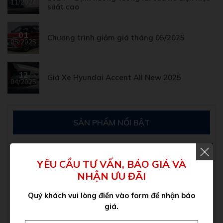
11/2024
suất cao
01
Chương trình giảm giá tháng 05/2025
05/2025
12
Giá Xe Hyundai Accent All New 2025
04/2025
SẢN PHẨM NỔI BẬT
Hyundai I10 Sedan
YÊU CẦU TƯ VẤN, BÁO GIÁ VÀ
371,000,000VNĐ
NHẬN ƯU ĐÃI
Quý khách vui lòng điền vào form để nhận báo
Grand i10 Hatchback
giá.
352,000,000VNĐ