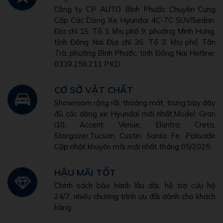
Công ty CP AUTO Bình Phước Chuyên Cung
Cấp Các Dòng Xe Hyundai 4C-7C SUV/Sedan.
Địa chỉ 1S: Tổ 1, khu phố 9, phường Minh Hưng,
tỉnh Đồng Nai Địa chỉ 3S: Tổ 3, khu phố Tân
Trà, phường Bình Phước, tỉnh Đồng Nai Hotline:
0339.259.211 PKD
CƠ SỞ VẬT CHẤT
Showroom rộng rãi, thoáng mát, trưng bày đầy
đủ các dòng xe Hyundai mới nhất.Model: Gran
i10, Accent, Venue, Elantra, Creta,
Stargazer,Tucson, Custin, Santa Fe, Palisade
Cập nhật khuyến mãi mới nhất tháng 05/2025
HẬU MÃI TỐT
Chính sách bảo hành lâu dài, hỗ trợ cứu hộ
24/7, nhiều chương trình ưu đãi dành cho khách
hàng.